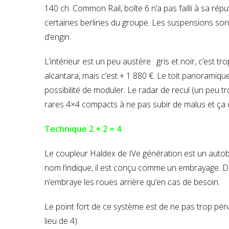
140 ch. Common Rail, boîte 6 n’a pas failli à sa ré
certaines berlines du groupe. Les suspensions son
d’engin.
L’intérieur est un peu austère : gris et noir, c’est t
alcantara, mais c’est + 1 880 €. Le toit panoramique 
possibilité de moduler. Le radar de recul (un peu tr
rares 4×4 compacts à ne pas subir de malus et ça c’
Technique 2 + 2 = 4
Le coupleur Haldex de IVe génération est un autobl
nom l’indique, il est conçu comme un embrayage. Da
n’embraye les roues arrière qu’en cas de besoin.
Le point fort de ce système est de ne pas trop p
lieu de 4).