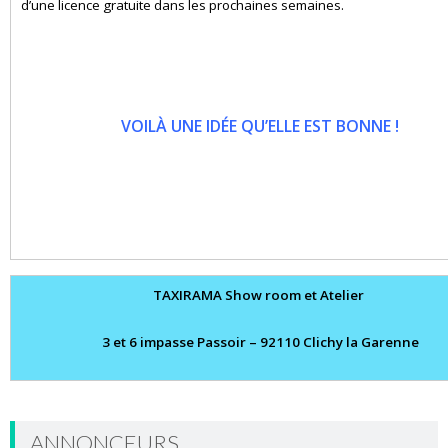
d’une licence gratuite dans les prochaines semaines.
VOILÀ UNE IDÉE QU’ELLE EST BONNE !
TAXIRAMA Show room et Atelier
3 et 6 impasse Passoir – 92110 Clichy la Garenne
ANNONCEURS