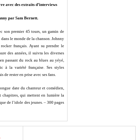
vre avec des extraits d’interviews
hnny par Sam Bernett.
c son premier 45 tours, un gamin de
on dans le monde de la chanson. Johnny
 rocker français. Ayant su prendre le
ure des années, il suivra les diverses
en passant du rock au blues au yéyé,
sic à la
variété française. Ses styles
is de rester
en prise avec ses fans.
longue date du chanteur et comédien,
pt chapitres, qui mettent en lumière la
que de l’idole des jeunes. – 300 pages