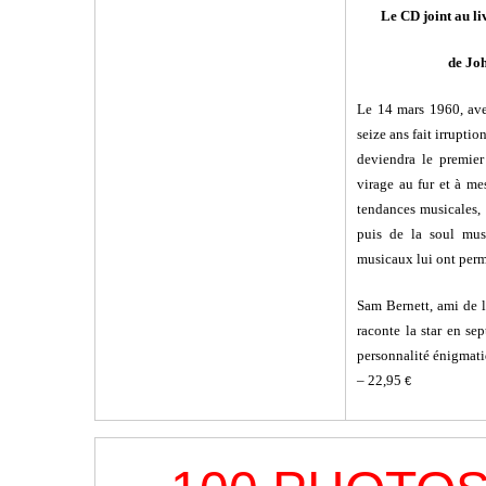
Le CD joint au li
de Jo
Le 14 mars 1960, ave
seize
ans fait irrupti
deviendra
le premier
virage au fur et à
mes
tendances musicales,
puis de la soul mu
musicaux lui ont perm
Sam Bernett, ami de 
raconte
la star en se
personnalité
énigmati
– 22,95
€