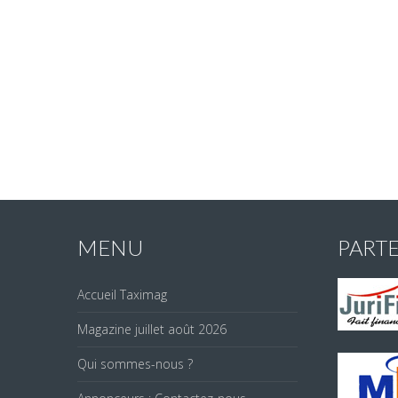
MENU
PART
Accueil Taximag
Magazine juillet août 2026
Qui sommes-nous ?