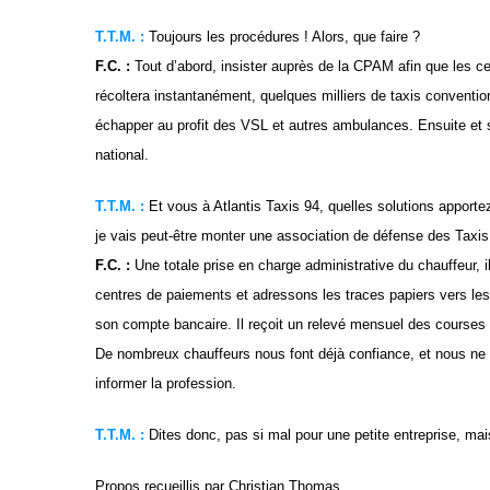
T.T.M. :
Toujours les procédures ! Alors, que faire ?
F.C. :
Tout d’abord, insister auprès de la CPAM afin que les ce
récoltera instantanément, quelques milliers de taxis conventio
échapper au profit des VSL et autres ambulances. Ensuite et su
national.
T.T.M. :
Et vous à Atlantis Taxis 94, quelles solutions apport
je vais peut-être monter une association de défense des Taxis
F.C. :
Une totale prise en charge administrative du chauffeur,
centres de paiements et adressons les traces papiers vers les
son compte bancaire. Il reçoit un relevé mensuel des courses 
De nombreux chauffeurs nous font déjà confiance, et nous ne 
informer la profession.
T.T.M. :
Dites donc, pas si mal pour une petite entreprise, mai
Propos recueillis
par Christian Thomas