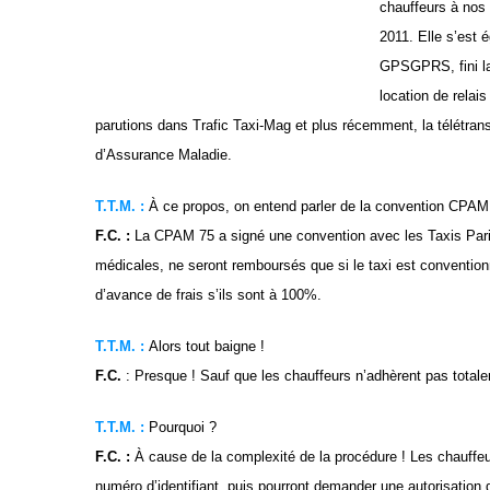
chauffeurs à nos 
2011. Elle s’est 
GPSGPRS, fini la
location de relai
parutions dans Trafic Taxi-Mag et plus récemment, la télétran
d’Assurance Maladie.
T.T.M. :
À ce propos, on entend parler de la convention CPA
F.C. :
La CPAM
75 a
signé une convention avec les Taxis Pari
médicales, ne seront remboursés que si le taxi est conventionn
d’avance de frais s’ils sont à 100%.
T.T.M. :
Alors tout baigne !
F.C.
: Presque ! Sauf que les chauffeurs n’adhèrent pas total
T.T.M. :
Pourquoi ?
F.C. :
À cause de la complexité de la procédure ! Les chauffeur
numéro d’identifiant, puis pourront demander une autorisation