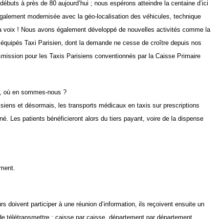
débuts à près de 80 aujourd’hui ; nous espérons atteindre la centaine d’ici
également modernisée avec la géo-localisation des véhicules, technique
 voix ! Nous avons également développé de nouvelles activités comme la
s équipés Taxi Parisien, dont la demande ne cesse de croître depuis nos
smission pour les Taxis Parisiens conventionnés par la Caisse Primaire
M, où en sommes-nous ?
siens et désormais, les transports médicaux en taxis sur prescriptions
é. Les patients bénéficieront alors du tiers payant, voire de la dispense
ement.
s doivent participer à une réunion d’information, ils reçoivent ensuite un
 de télétransmettre : caisse par caisse, département par département,