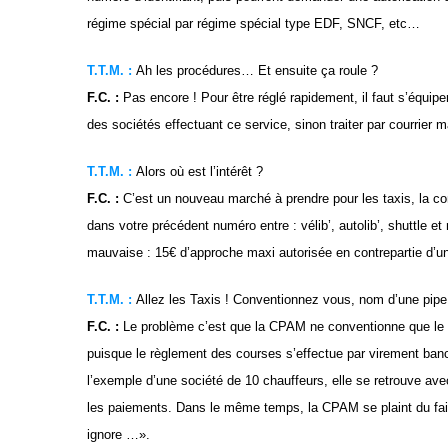
régime spécial par régime spécial type EDF, SNCF, etc…
T.T.M. :
Ah les procédures… Et ensuite ça roule ?
F.C. :
Pas encore ! Pour être réglé rapidement, il faut s’équiper
des sociétés effectuant ce service, sinon traiter par courrier m
T.T.M. :
Alors où est l’intérêt ?
F.C. :
C’est un nouveau marché à prendre pour les taxis, la con
dans votre précédent numéro entre : vélib’, autolib’, shuttle et
mauvaise : 15€ d’approche maxi autorisée en contrepartie d’un
T.T.M. :
Allez les Taxis ! Conventionnez vous, nom d’une pipe
F.C. :
Le problème c’est que la CPAM ne conventionne que le tit
puisque le règlement des courses s’effectue par virement banca
l’exemple d’une société de 10 chauffeurs, elle se retrouve ave
les paiements. Dans le même temps, la CPAM se plaint du fai
ignore …».