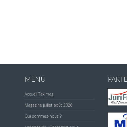
MENU
PART
Accueil Taximag
Magazine juillet août 2026
Qui sommes-nous ?