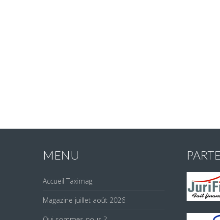
MENU
PART
Accueil Taximag
Magazine juillet août 2026
Qui sommes-nous ?