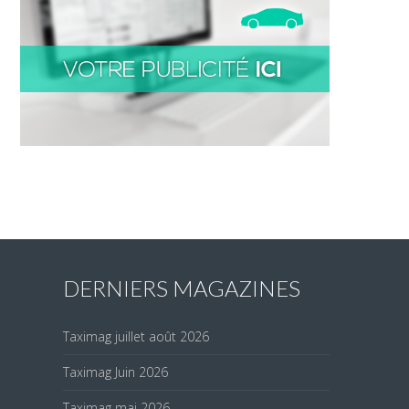
DERNIERS MAGAZINES
Taximag juillet août 2026
Taximag Juin 2026
Taximag mai 2026