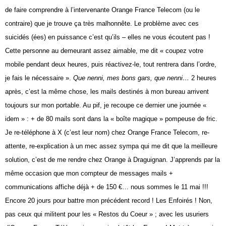
de faire comprendre à l’intervenante
Orange France Telecom (ou le
contraire) que je
trouve ça très malhonnête. Le problème avec ces
suicidés (ées) en puissance c’est qu’ils – elles ne
vous écoutent pas !
Cette personne au demeurant
assez aimable, me dit « coupez votre
mobile pendant
deux heures, puis réactivez-le, tout rentrera
dans l’ordre,
je fais le nécessaire ».
Que nenni,
mes bons gars, que nenni…
2 heures
après, c’est
la même chose, les mails destinés à mon bureau
arrivent
toujours sur mon portable. Au pif, je recoupe
ce dernier une journée «
idem » : + de 80
mails sont dans la « boîte magique » pompeuse de
fric.
Je re-téléphone à X (c’est leur nom) chez
Orange France Telecom, re-
attente, re-explication
à un mec assez sympa qui me dit que la meilleure
solution, c’est de me rendre chez Orange à Draguignan.
J’apprends par la
même occasion que
mon compteur de messages mails +
communications
affiche déjà + de 150 €… nous sommes le
11 mai !!!
Encore 20 jours pour battre mon précédent
record ! Les Enfoirés ! Non,
pas ceux qui militent
pour les « Restos du Coeur » ; avec les
usuriers