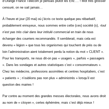
d’Orange France Télécom je pensais plutôt
les Enc…. ! Mot très grossier
censuré, on ne
sait jamais…
À l’heure et jour (20 mai) où j’écris ce texte
quelque peu rébarbatif,
probablement ennuyeux,
nous sommes entre cette (ces) société (s),
-tout
n’est pas très clair dans leur intitulé commercial
en
train de nous
échanger des courriers recommandés.
Il semblerait, mais cela est
devenu « légion » que
tous les organismes qui touchent de près ou de
loin l’administration aient totalement perdu la notion
du mot « CLIENT ».
Pour les transports, ne
nous dit-on pas « usagers », parfois « passagers
». Dans les sondages et autres statistiques
c’est « consommateurs ».
Chez les médecins,
professions assimilées et centres hospitaliers,
c’est
« patients » ; n’oublions pas non plus « administrés
» lorsqu’il est
question des mairies !
Par contre au moment des grandes messes électorales,
nous avons droit
au nom de « citoyen »,
certes éphémère, mais c’est déjà mieux !