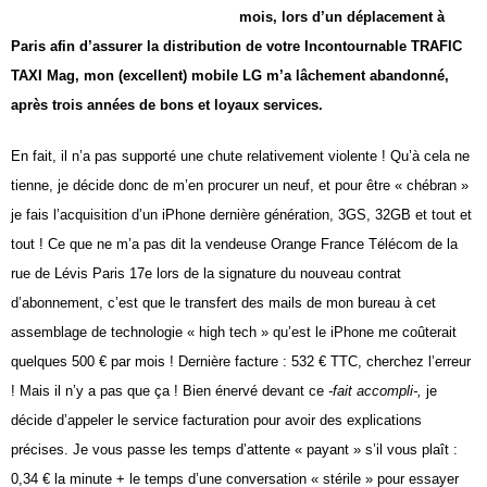
mois, lors d’un
déplacement à
Paris afin d’assurer la distribution
de votre Incontournable TRAFIC
TAXI Mag,
mon (excellent) mobile LG m’a lâchement abandonné,
après trois années de bons et loyaux services.
En fait, il n’a pas supporté une chute
relativement violente ! Qu’à cela ne
tienne, je décide
donc de m’en procurer un neuf, et pour être
« chébran »
je fais l’acquisition d’un iPhone dernière
génération, 3GS, 32GB et tout et
tout ! Ce
que ne m’a pas dit la vendeuse Orange France Télécom
de la
rue de Lévis Paris 17
e
lors de la signature
du nouveau contrat
d’abonnement, c’est que
le transfert des mails de mon bureau à cet
assemblage
de technologie « high tech » qu’est le iPhone
me coûterait
quelques 500 € par mois ! Dernière
facture : 532 € TTC, cherchez l’erreur
! Mais il n’y
a pas que ça ! Bien énervé devant ce
-fait accompli-,
je
décide d’appeler le service facturation pour
avoir des explications
précises. Je vous passe les
temps d’attente « payant » s’il vous plaît :
0,34 € la
minute + le temps d’une conversation « stérile »
pour essayer