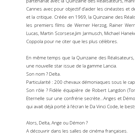
partenariat avec la Quinzaine des Réalisateurs, mani
Cannes avec pour objectif d’aider les cinéastes et d
et la critique. Créée en 1969, la Quinzaine des Ré
les premiers films de Werner Herzog, Rainer Wer
Lucas, Martin Scorsese,Jim Jarmusch, Michael Haneke
Coppola pour ne citer que les plus célèbres.
En même temps que la Quinzaine des Réalisateurs, 
une nouvelle star issue de la gamme Lancia.
Son nom ? Delta.
Particularité : 200 chevaux démoniaques sous le cap
Son rôle ? Fidèle équipière de Robert Langdon (Tom
Eternelle sur une confrérie secrète…Anges et Démo
qui avait déjà porté à l’écran le Da Vinci Code, le best
Alors, Delta, Ange ou Démon ?
A découvrir dans les salles de cinéma françaises.