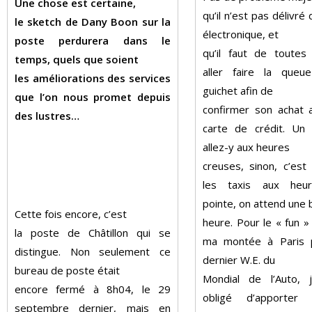
Une chose est certaine,
qu’il n’est pas délivré 
le sketch de Dany Boon sur la
électronique, et
poste perdurera dans le
qu’il faut de toutes 
temps, quels que soient
aller faire la que
les améliorations des services
guichet afin de
que l’on nous promet depuis
confirmer son achat 
des lustres…
carte de crédit. Un c
allez-y aux heures
creuses, sinon, c’es
les taxis aux heu
pointe, on attend une
Cette fois encore, c’est
heure. Pour le « fun »
la poste de Châtillon qui se
ma montée à Paris 
distingue. Non se
ulement ce
dernier W.E. du
bureau de poste était
Mondial de l’Auto, j
encore fermé à 8h04, le 29
obligé d’apporte
septembre dernier, mais en