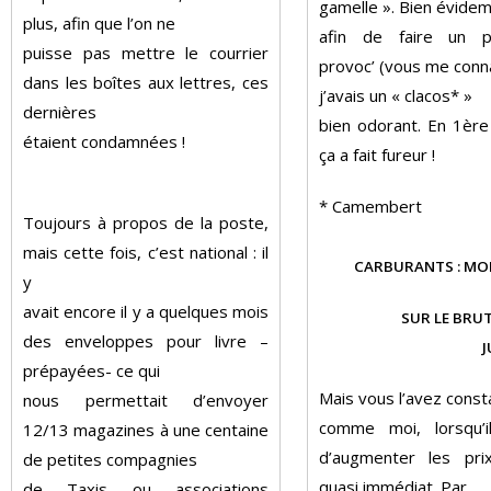
gamelle ». Bien évide
plus, afin que l’on ne
afin de faire un 
puisse pas mettre le courrier
provoc’ (vous me conn
dans les boîtes aux lettres, ces
j’avais un « clacos* »
dernières
bien odorant. En 1ère
étaient condamnées !
ça a fait fureur !
* Camembert
Toujours à propos de la poste,
mais cette fois, c’est national : il
CARBURANTS : MO
y
avait encore il y a quelques mois
SUR LE BRUT
des enveloppes pour livre –
J
prépayées- ce qui
Mais vous l’avez const
nous permettait d’envoyer
comme moi, lorsqu’il
12/13 magazines à une centaine
d’augmenter les prix
de petites compagnies
quasi immédiat. Par
de Taxis ou associations