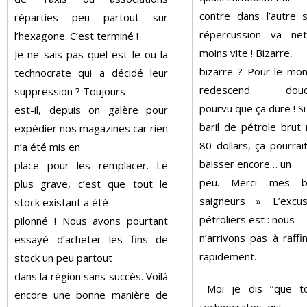
contre dans l’autre s
réparties peu partout sur
répercussion va ne
l’hexagone. C’est terminé !
moins vite ! Bizarre,
Je ne sais pas quel est le ou la
bizarre ? Pour le mo
technocrate qui a décidé leur
redescend douce
suppression ? Toujours
pourvu que ça dure ! Si
est-il, depuis on galère pour
baril de pétrole brut
expédier nos magazines car rien
80 dollars, ça pourra
n’a été mis en
baisser encore… un
place pour les remplacer. Le
peu. Merci mes 
plus grave, c’est que tout le
saigneurs ». L’exc
stock existant a été
pétroliers est : nous
pilonné ! Nous avons pourtant
n’arrivons pas à raffi
essayé d’acheter les fins de
rapidement.
stock un peu partout
dans la région sans succès. Voilà
Moi je dis ‘’que t
encore une bonne manière de
technocrates, qui