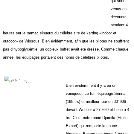
qui sont
venus en
découdre
pendant 4
heures sur le tarmac sinueux du célèbre site
de karting «indoor et
outdoor» de Wissous. Bien évidemment, afin que les pilotes ne souffrent
pas d’hypoglycémie, un copieux buffet avait été dressé. Comme chaque
année, les équipages portaient des noms de célèbres pilotes.
Bien évidemment il y a
eu un
vainqueur, ce fut l’équipage
Senna
(198 trs) et meilleur tour en
30’’906
devant Webber à 27’’680
et Loeb à 4
trs. C’est notre amie
Djamila (Etoile
Export)
qui remporte la coupe
féminine.
Encore une bravo à toutes