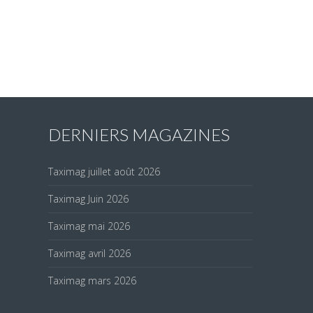
DERNIERS MAGAZINES
Taximag juillet août 2026
Taximag Juin 2026
Taximag mai 2026
Taximag avril 2026
Taximag mars 2026