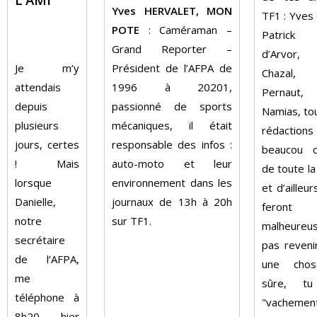
Yves HERVALET, MON
TF1 : Yves
POTE
: Caméraman –
Patrick 
Grand Reporter –
d’Arvor, 
Je m’y
Président de l’AFPA de
Chazal, J
attendais
1996 à 20201,
Pernaut, 
depuis
passionné de sports
Namias, to
plusieurs
mécaniques, il était
rédacti
jours, certes
responsable des infos :
beaucou d
! Mais
auto-moto et leur
de toute l
lorsque
environnement dans les
et d’ailleur
Danielle,
journaux de 13h à 20h
feront
notre
sur TF1.
malheureu
secrétaire
pas reveni
de l’AFPA,
une cho
me
sûre, tu
téléphone à
"vachement
8h20 hier