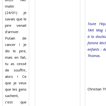
matin
(24/01)
je
savais que le
Toute l’éq
pire venait
TAXI Mag s
d’arriver.
à la doule
Putain de
femme Mich
cancer ! Je
enfants : Au
dis le pire,
Thomas.
mais en fait,
tu as cessé
de souffrir,
alors ! Ce
que je veux
Christian 
que les
gens
sachent,
c’est que