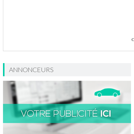
C
ANNONCEURS