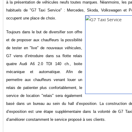
à la présentation de véhicules neufs toutes marques. Néanmoins, les pa
habituels de "G7 Taxi Service" : Mercedes, Skoda, Volkswagen et P
occupent une place de choix.
Toujours dans le but de diversi
fier son offre
et de proposer aux chauffeur
s la possibilité
de tester en "live" de nouveaux v
éhicules,
G7 viens d’introduire dans sa flotte relais
quatre Audi A6 2.0 TDI 140 ch., boite
mécanique et au
tomatique. Afin de
permettre aux chauffeurs venant l
ouer un
relais de patienter plus confortablement, le
service de location "relais" sera également
basé dans un
bureau au sein du hall d’e
xposition. La construction d
d’exposition est une étape supplémentaire dans la volonté de G7 Tax
d’améliorer constamment le service proposé à ses cli
ents.