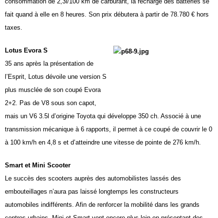
consommation de 2,3l/100 km de carburant, la recharge des batteries se
fait quand à elle en 8 heures. Son prix débutera à partir de 78.780 € hors
taxes.
Lotus Evora S
35 ans après la présentation de
l’Esprit, Lotus dévoile une version S
plus musclée de son coupé Evora
2+2. Pas de V8 sous son capot,
mais un V6 3.5l d’origine Toyota qui développe 350 ch. Associé à une
transmission mécanique à 6 rapports, il permet à ce coupé de couvrir le 0
à
100 km/h
en 4,8 s et d’atteindre une vitesse de pointe de
276 km/h
.
Smart et Mini Scooter
Le succès des scooters auprès des automobilistes lassés des
embouteillages n’aura pas laissé longtemps les constructeurs
automobiles indifférents. Afin de renforcer la mobilité dans les grands
centres urbains, Mini et Smart vont encore plus loin en présentant des