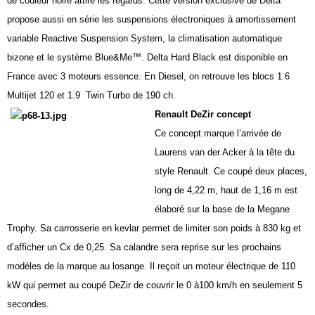
de couleur noire attire les regards. Cette version exclusive de Delta
propose aussi en série les suspensions électroniques à amortissement
variable Reactive Suspension System, la climatisation automatique
bizone et le système Blue&Me™. Delta Hard Black est disponible en
France avec 3 moteurs essence. En Diesel, on retrouve les blocs 1.6
Multijet 120 et 1.9
Twin Turbo de 190 ch.
Renault DeZir concept
Ce concept marque l’arrivée de
Laurens van der Acker à la tête du
style Renault. Ce coupé deux places,
long de
4,22 m
, haut de
1,16 m
est
élaboré sur la base de la Megane
Trophy. Sa carrosserie en kevlar permet de limiter son poids à
830 kg
et
d’afficher un Cx de 0,25. Sa calandre sera reprise sur les prochains
modèles de la marque au losange. Il reçoit un moteur électrique de 110
kW qui permet au coupé DeZir de couvrir le 0 à100 km/h en seulement 5
secondes.