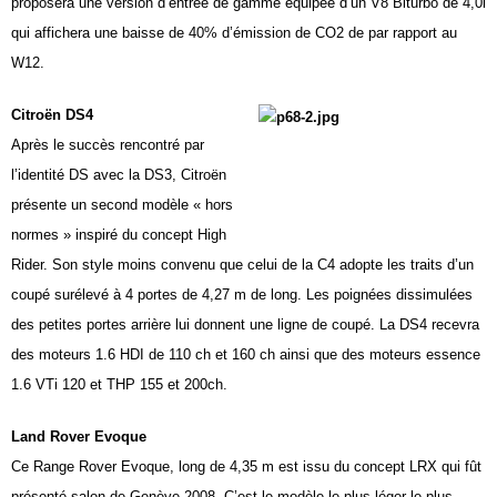
proposera une version d’entrée de gamme équipée d’un V8 Biturbo de 4,0l
qui affichera une baisse de 40% d’émission de CO2 de par rapport au
W12.
Citroën DS4
Après le succès rencontré par
l’identité DS avec la DS3, Citroën
présente un second modèle « hors
normes » inspiré du concept High
Rider. Son style moins convenu que celui de la C4 adopte les traits d’un
coupé surélevé à 4 portes de
4,27 m
de long. Les poignées dissimulées
des petites portes arrière lui donnent une ligne de coupé. La DS4 recevra
des moteurs 1.6 HDI de 110 ch et 160 ch ainsi que des moteurs essence
1.6 VTi 120 et THP 155 et 200ch.
Land Rover Evoque
Ce Range Rover Evoque, long de
4,35 m
est issu du concept LRX qui fût
présenté salon de Genève
2008. C’est le modèle le plus léger le plus