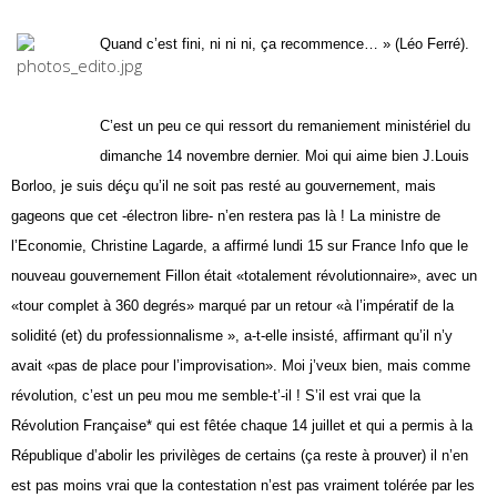
Quand c’est fini, ni ni ni, ça recommence… » (Léo Ferré).
C’est un peu ce qui ressort du remaniement ministériel du
dimanche 14 novembre dernier. Moi qui aime bien J.Louis
Borloo, je suis déçu qu’il ne soit pas resté au gouvernement, mais
gageons que cet -électron libre- n’en restera pas là ! La ministre de
l’Economie, Christine Lagarde, a affirmé lundi 15 sur France Info que le
nouveau gouvernement Fillon était «totalement révolutionnaire», avec un
«tour complet à 360 degrés» marqué par un retour «à l’impératif de la
solidité (et) du professionnalisme », a-t-elle insisté, affirmant qu’il n’y
avait «pas de place pour l’improvisation». Moi j’veux bien, mais comme
révolution, c’est un peu mou me semble-t’-il ! S’il est vrai que la
Révolution Française* qui est fêtée chaque 14 juillet et qui a permis à la
République d’abolir les privilèges de certains (ça reste à prouver) il n’en
est pas moins vrai que la contestation n’est pas vraiment tolérée par les