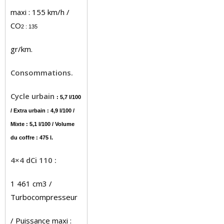
maxi : 155 km/h /
CO
2
: 135
gr/km.
Consommations.
Cycle urbain
: 5,7 l/100
/ Extra urbain : 4,9 l/100 /
Mixte : 5,1 l/100 / Volume
du coffre : 475 l.
4×4 dCi 110 :
1 461 cm3 /
Turbocompresseur
/ Puissance maxi :