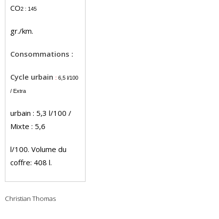
CO
2
: 145
gr./km.
Consommations :
Cycle urbain
:
6,5 l/100
/ Extra
urbain : 5,3 l/100 /
Mixte : 5,6
l/100. Volume du
coffre: 408 l.
Christian Thomas