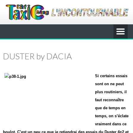
DUSTER by DACIA
Si certains essais
sont on
ne peut
plus routiniers, il
faut reconnaître
que de
temps en
temps, on s’éclate
vraiment dans ce
boulot.
C’est un peu ce que je retiendrai
des essais du Duster
4×2 et