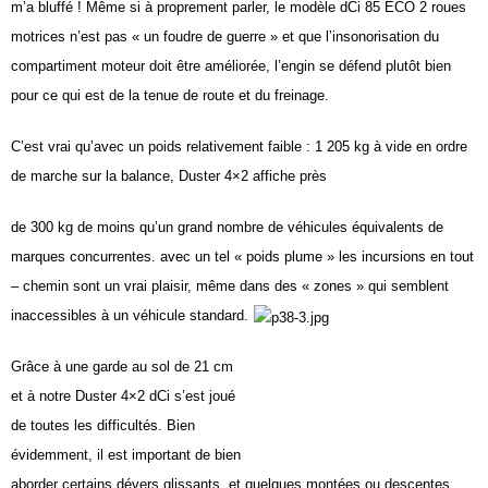
m’a bluffé ! Même si à proprement
parler, le modèle dCi 85
ECO 2 roues
motrices n’est pas
« un foudre de guerre » et que
l’insonorisation du
compartiment
moteur doit être améliorée, l’engin
se défend plutôt bien
pour
ce qui est de la tenue de route
et du freinage.
C’est vrai qu’avec un poids relativement
faible : 1 205 kg à vide
en ordre
de marche sur la balance,
Duster 4×2 affiche près
de 300 kg de moins qu’un grand
nombre de véhicules équivalents
de
marques concurrentes.
avec un tel « poids plume » les
incursions en tout
– chemin sont
un vrai plaisir, même dans des
« zones » qui semblent
inaccessibles
à un véhicule standard.
Grâce à une garde au sol de
21 cm
et à notre Duster 4×2 dCi
s’est joué
de toutes les difficultés.
Bien
évidemment, il est important
de bien
aborder certains
dévers glissants, et quelques
montées ou descentes