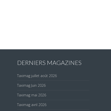
DERNIERS MAGAZINES
Taximag juillet août 2026
Taximag Juin 2026
Taximag mai 2026
Taximag avril 2026