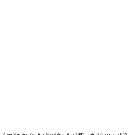
Aung San Suu Kyi, Prix Nobel de la Paix 1991, a été libérée samedi 13