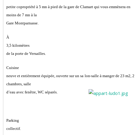
petite copropriété à 5 mn à pied de la gare de Clamart qui vous emmènera en
moins de 7 mn à la
Gare Montparnasse.
À
3,5 kilomètres
de la porte de
Versailles.
Cuisine
neuve et entièrement équipée, ouverte sur un sa
lon-salle à m
anger de 23 m2, 2
chambres, salle
d’eau avec fenêt
re, WC s
éparés.
Pa
rking
collectif.