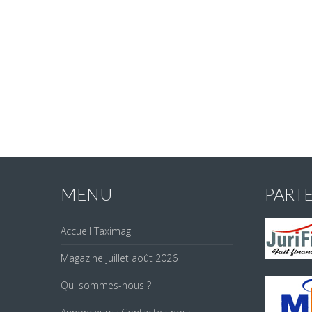
MENU
PART
Accueil Taximag
Magazine juillet août 2026
Qui sommes-nous ?